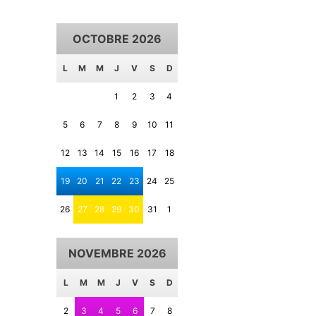
OCTOBRE 2026
L
M
M
J
V
S
D
1
2
3
4
5
6
7
8
9
10
11
12
13
14
15
16
17
18
19
20
21
22
23
24
25
26
27
28
29
30
31
1
NOVEMBRE 2026
L
M
M
J
V
S
D
2
3
4
5
6
7
8