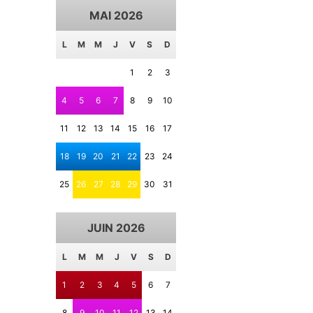
MAI 2026
L
M
M
J
V
S
D
1
2
3
4
5
6
7
8
9
10
11
12
13
14
15
16
17
18
19
20
21
22
23
24
25
26
27
28
29
30
31
JUIN 2026
L
M
M
J
V
S
D
1
2
3
4
5
6
7
8
9
10
11
12
13
14