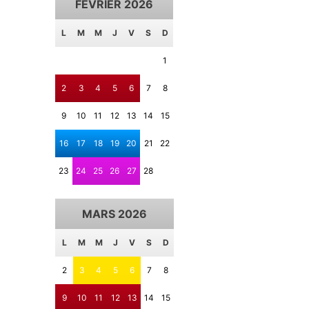
FÉVRIER 2026
L
M
M
J
V
S
D
1
2
3
4
5
6
7
8
9
10
11
12
13
14
15
16
17
18
19
20
21
22
23
24
25
26
27
28
MARS 2026
L
M
M
J
V
S
D
2
3
4
5
6
7
8
9
10
11
12
13
14
15